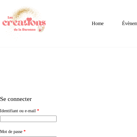
Passer
au
contenu
Home
Évèneme
Se connecter
Obligatoire
Identifiant ou e-mail
*
Obligatoire
Mot de passe
*