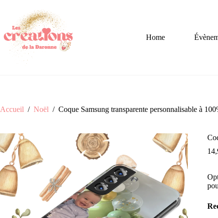
Passer
au
contenu
Home
Évèneme
Accueil
/
Noël
/
Coque Samsung transparente personnalisable à 10
Coq
14
Opt
pou
Rec