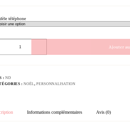
èle téléphone
ntité
Ajouter au
que
msung
nsparente
sonnalisable
0%
S :
ND
TÉGORIES :
NOËL
,
PERSONNALISATION
ription
Informations complémentaires
Avis (0)