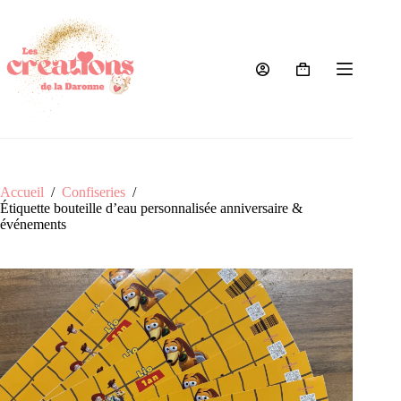
Passer
au
contenu
Panier
d’achat
Accueil
/
Confiseries
/
Étiquette bouteille d’eau personnalisée anniversaire &
événements