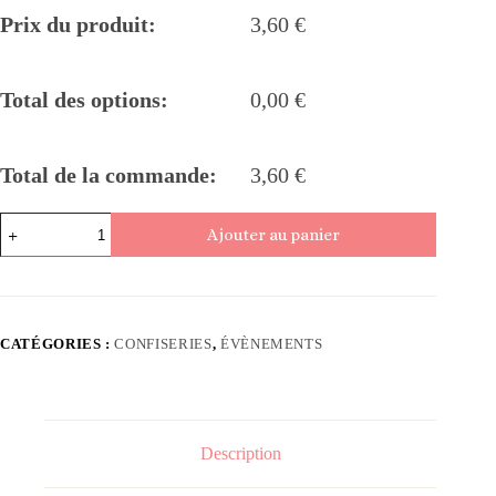
Prix du produit:
3,60
€
Total des options:
0,00
€
Total de la commande:
3,60
€
quantité
Ajouter au panier
de
Étiquette
bouteille
d’eau
personnalisée
anniversaire
CATÉGORIES :
CONFISERIES
,
ÉVÈNEMENTS
&
événements
Description